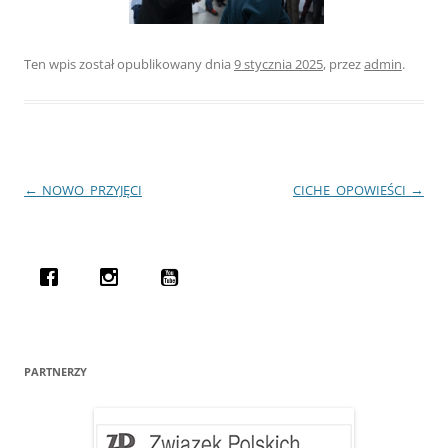
Ten wpis został opublikowany dnia
9 stycznia 2025
,
przez
admin
.
Nawigacja
←
→
NOWO_PRZYJĘCI
CICHE_OPOWIEŚCI
wpisu
PARTNERZY