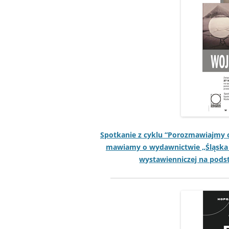
Spotkanie z cyk­lu “Poroz­maw­ia­jm
maw­iamy o wydawnictwie „Śląs­ka fo
wys­taw­i­en­niczej na pod