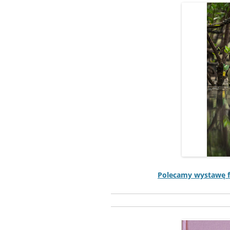
Pole­camy wys­tawę f