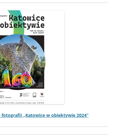
otografii „Katow­ice w obiek­ty­wie 2024”