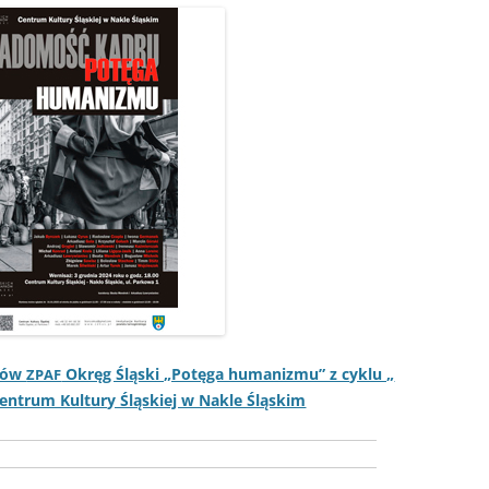
nków
Okręg Śląs­ki „Potę­ga human­iz­mu” z cyk­lu „
ZPAF
n­trum Kul­tu­ry Śląskiej w Nakle Śląskim