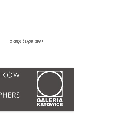
OKRĘG ŚLĄSKI
ZPAF
ECAMY 2019
WŁADZE OKRĘGU
ECAMY 2018
CZŁONKOWIE
ECAMY 2017
BYLI CZŁONKOWIE
ECAMY 2016
KANDYDACI
ECAMY 2015
INFORMACJE DLA KANDYDATÓW
ECAMY 2014
STATUT
ZPAF
ECAMY 2013