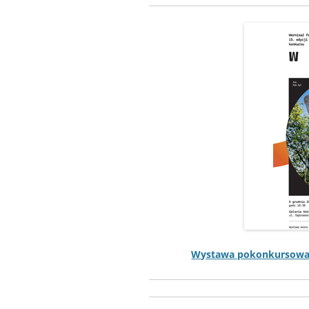
Wys­tawa pokonkur­sowa f