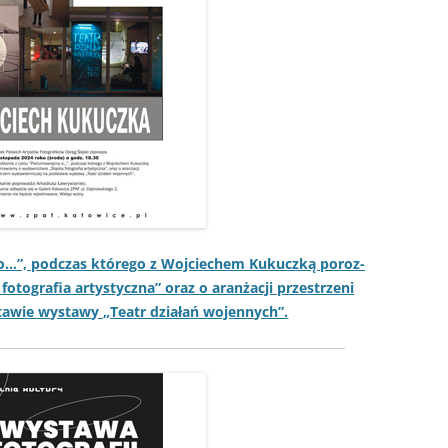
y o…”, pod­czas którego z Woj­ciechem Kukuczką poroz­
tografia artysty­cz­na” oraz o aranżacji przestrzeni
­staw­ie wys­tawy „Teatr dzi­ałań wojennych”.