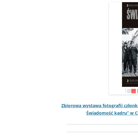
Zbiorowa wys­tawa fotografii czło
Świado­mość kadru” w Ce