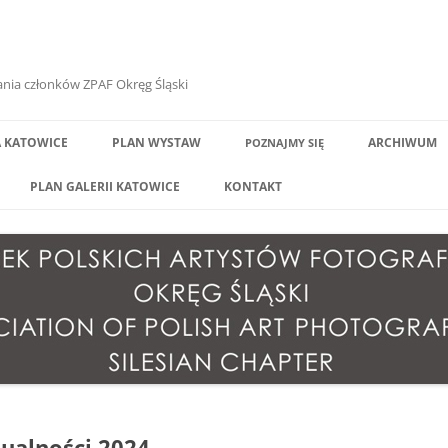
ania członków ZPAF Okręg Śląski
A KATOWICE
PLAN WYSTAW
ARCHIWUM
POZNAJMY
SIĘ
POL
PLAN GALERII KATOWICE
KONTAKT
POL
NIA
POL
NIA
POL
NIA
POL
ATY
POL
POL
ualności 2024