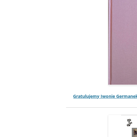
Grat­u­lu­je­my Iwonie Ger­man