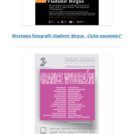
Wys­tawa fotografii Vladimír Bir­gus „Ciche opowieści”