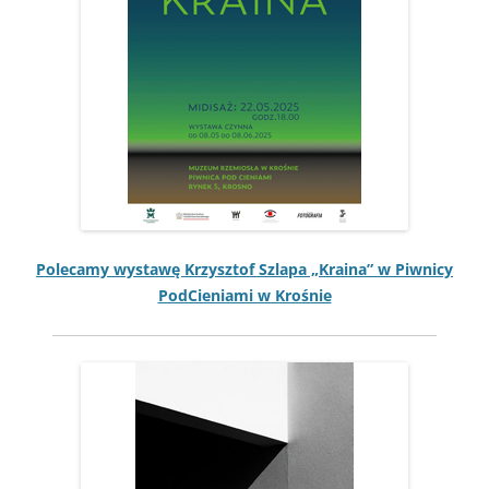
Pole­camy wys­tawę Krzysztof Szla­pa „Kraina” w Piwni­cy
Pod­Cieni­a­mi w Krośnie