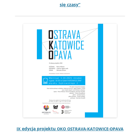
się czasy”
edy­c­ja pro­jek­tu
IX
OKO
OSTRAVA-KATOWICE-OPAVA