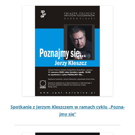
Spotkanie z Jerzym Kleszczem w ramach cyk­lu „Poz­na­
jmy się”