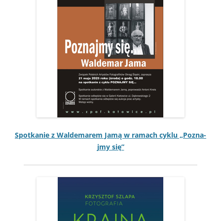
Spotkanie z Walde­marem Jamą w ramach cyk­lu „Poz­na­
jmy się”