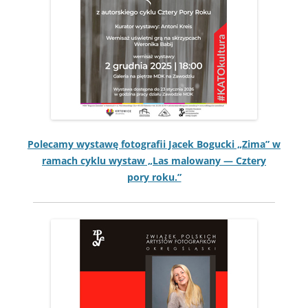
Pole­camy wys­tawę fotografii Jacek Boguc­ki „Zima” w
ramach cyk­lu wys­taw „Las mal­owany — Cztery
pory roku.”