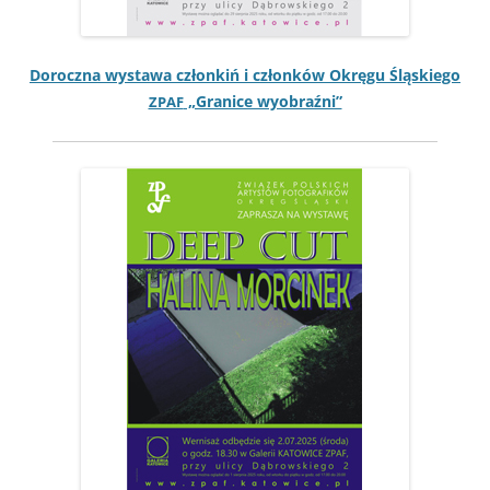
Dorocz­na wys­tawa członkiń i członków Okręgu Śląskiego
„Granice wyobraźni”
ZPAF