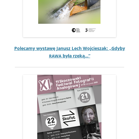
Pole­camy wys­tawę Janusz Lech Woj­cieszak: „Gdy­by
była rzeką…”
RAWA