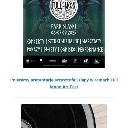
Pole­camy prezen­tację Krzyszto­fa Szlapy w ramach Full
Moon Art Fest