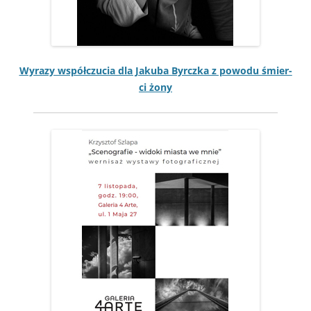
Wyrazy współczu­cia dla Jaku­ba Byr­cz­ka z powodu śmier­
ci żony