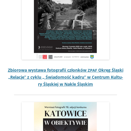
Zbiorowa wys­tawa fotografii członków
Okręg Śląs­ki
ZPAF
„Relac­je” z cyk­lu „ Świado­mość kadru” w Cen­trum Kul­tu­
ry Śląskiej w Nakle Śląskim