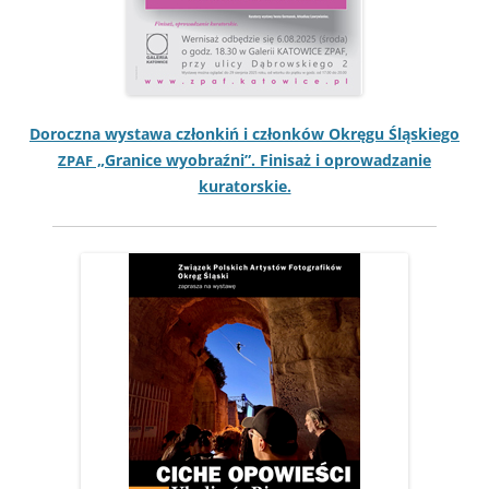
Dorocz­na wys­tawa członkiń i członków Okręgu Śląskiego
„Granice wyobraźni”. Fin­isaż i oprowadzanie
ZPAF
kuratorskie.