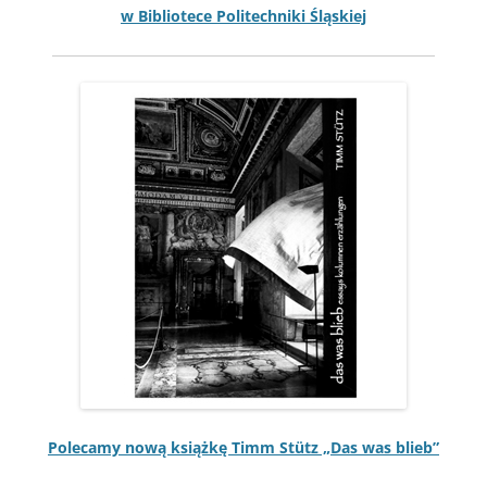
w Bib­liotece Politech­ni­ki Śląskiej
Pole­camy nową książkę Timm Stütz „Das was blieb”