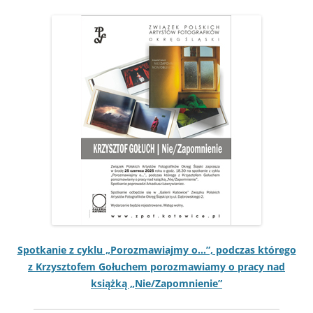
Spotkanie z cyk­lu „Poroz­maw­ia­jmy o…”, pod­czas którego
z Krzysztofem Gołuchem poroz­maw­iamy o pra­cy nad
książką „Nie/Zapomnienie”