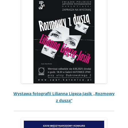
Wys­tawa fotografii Lil­ian­na Ligęza-Jasik „Roz­mowy
z duszą”