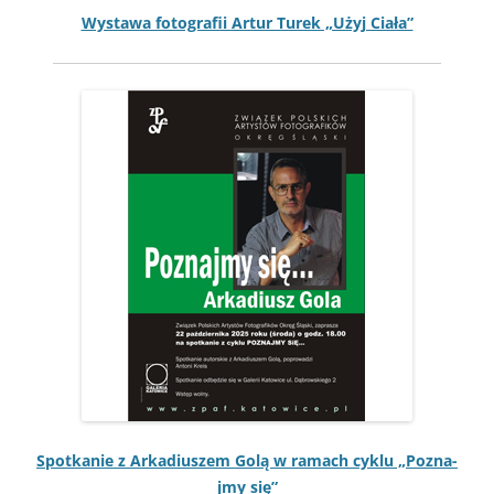
Wys­tawa fotografii Artur Turek „Użyj Ciała”
Spotkanie z Arka­diuszem Golą w ramach cyk­lu „Poz­na­
jmy się”