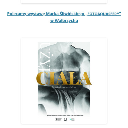
Pole­camy wys­tawę Mar­ka Śli­wińskiego „
”
FOTOAQUASFERY
w Wałbrzychu