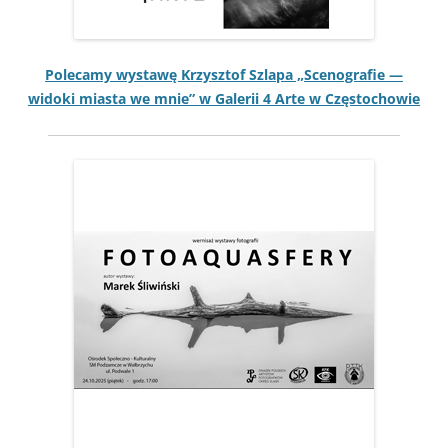
Pole­camy wys­tawę Krzysztof Szla­pa „Scenografie —
wido­ki mias­ta we mnie” w Galerii 4 Arte w Częstochowie