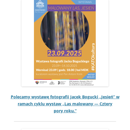
Pole­camy wys­tawę fotografii Jacek Boguc­ki „Jesień” w
ramach cyk­lu wys­taw „Las mal­owany — Cztery
pory roku.”