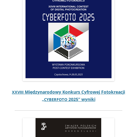
Między­nar­o­dowy Konkurs Cyfrowej Fotokreacji
XXVIII
„
2025” wyniki
CYBERFOTO