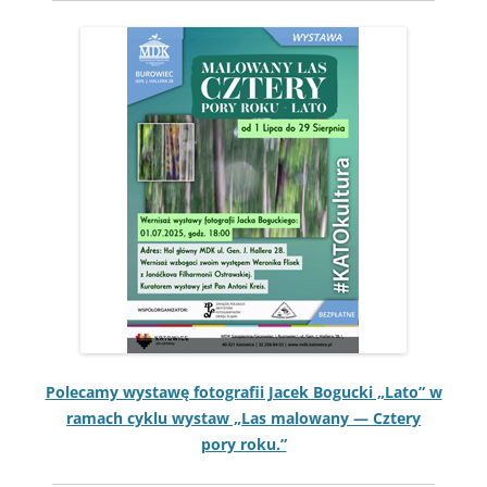
Pole­camy wys­tawę fotografii Jacek Boguc­ki „Lato” w
ramach cyk­lu wys­taw „Las mal­owany — Cztery
pory roku.”