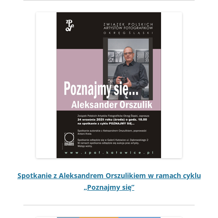
Spotkanie z Alek­san­drem Orszu­likiem w ramach cyk­lu
„Poz­na­jmy się”