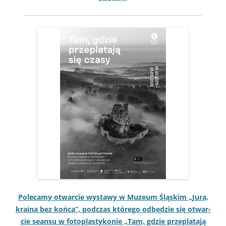
Pole­camy otwar­cie wys­tawy w Muzeum Śląskim „Jura,
kraina bez koń­ca”, pod­czas którego odbędzie się otwar­
cie sean­su w foto­plas­tykonie „Tam, gdzie przeplata­ją