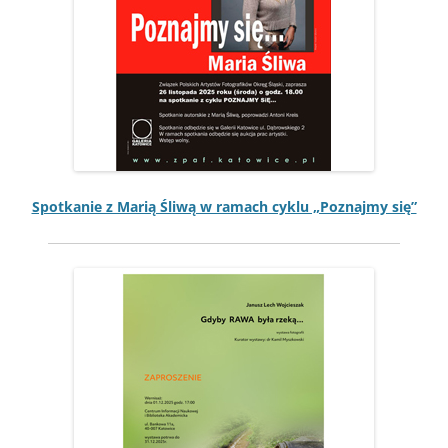
Spotkanie z Mar­ią Śli­wą w ramach cyk­lu „Poz­na­jmy się”