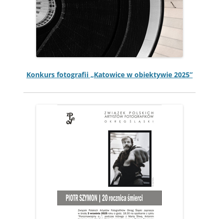
Konkurs fotografii „Katow­ice w obiek­ty­wie 2025”