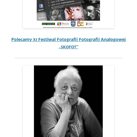
Pole­camy
Fes­ti­w­al Fotografii Fotografii Anal­o­gowej
XI
„
”
SKOFOT