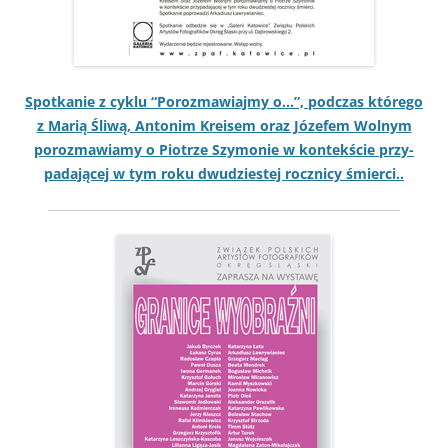
Spotkanie z cyk­lu “Poroz­maw­ia­jmy o…”, pod­czas którego
z Mar­ią Śli­wą, Anton­im Kreisem oraz Józe­fem Wol­nym
poroz­maw­iamy o Piotrze Szy­monie w kon­tekś­cie przy­
pada­jącej w tym roku dwudzi­estej roczni­cy śmierci..