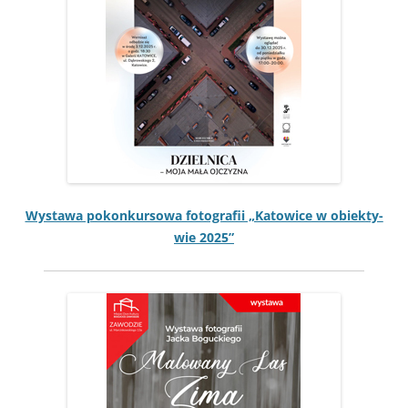
Wys­tawa pokonkur­sowa fotografii „Katow­ice w obiek­ty­
wie 2025”