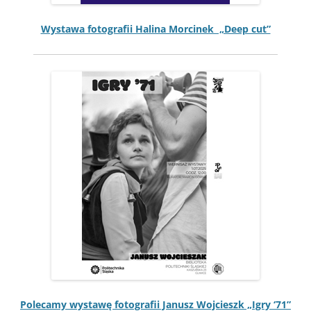
Wys­tawa fotografii Hali­na Morcinek „Deep cut”
Pole­camy wys­tawę fotografii Janusz Woj­cieszk „Igry ‘71”