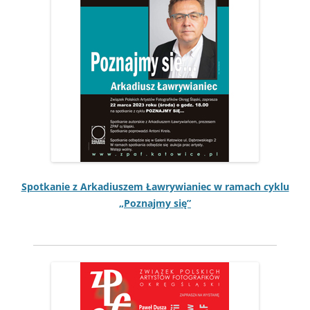
Spotkanie z Arka­diuszem Ławry­wian­iec w ramach cyk­lu
„Poz­na­jmy się”