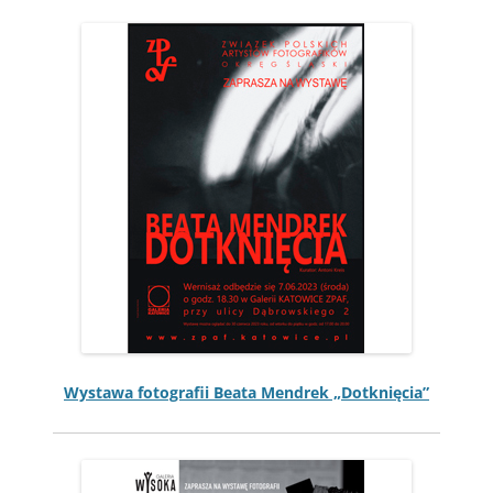
Wys­tawa fotografii Bea­ta Men­drek „Dotknię­cia”