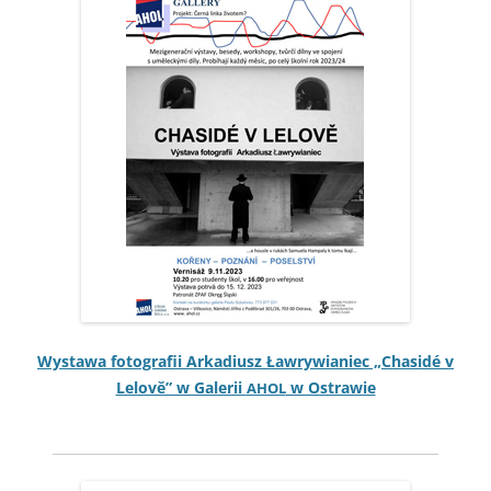
Wys­tawa fotografii Arka­diusz Ławry­wian­iec „Chasidé v
Lelově” w Galerii
w Ostrawie
AHOL