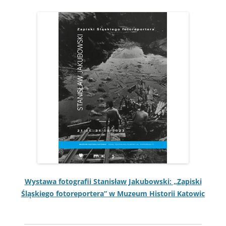
Wys­tawa fotografii Stanisław Jakubows­ki: „Zapis­ki
Śląskiego fotore­portera” w Muzeum His­torii Katowic