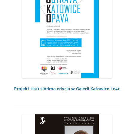
Pro­jekt
siód­ma edy­c­ja w Galerii Katow­ice
OKO
ZPAF