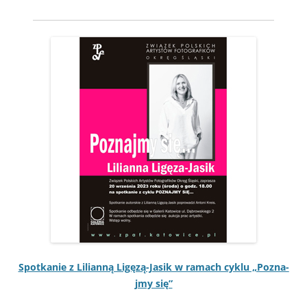
Spotkanie z Lil­ian­ną Ligęzą-Jasik w ramach cyk­lu „Poz­na­
jmy się”