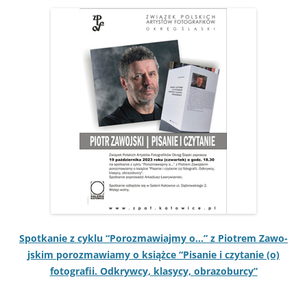
Spotkanie z cyk­lu “Poroz­maw­ia­jmy o…” z Piotrem Zawo­
jskim poroz­maw­iamy o książce “Pisanie i czy­tanie (o)
fotografii. Odkry­w­cy, klasy­cy, obrazoburcy”