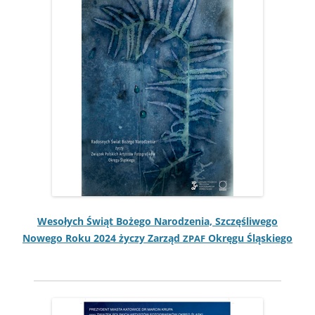
Wesołych Świąt Bożego Nar­o­dzenia, Szczęśli­wego
Nowego Roku 2024 życzy Zarząd
Okręgu Śląskiego
ZPAF