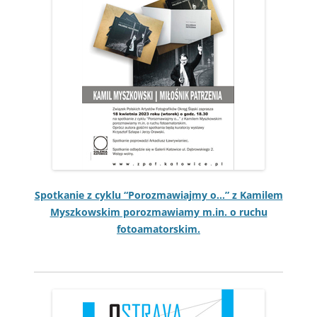
Spotkanie z cyk­lu “Poroz­maw­ia­jmy o…” z Kamilem
Myszkowskim poroz­maw­iamy m.in. o ruchu
fotoamatorskim.