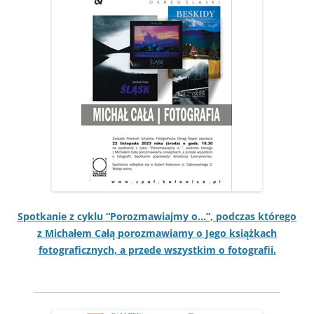
Spotkanie z cyk­lu “Poroz­maw­ia­jmy o…”, pod­czas którego
z Michałem Całą poroz­maw­iamy o Jego książkach
fotograficznych, a przede wszys­tkim o fotografii.