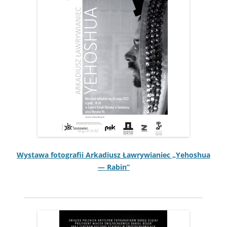
Wys­tawa fotografii Arka­diusz Ławry­wian­iec „Yehoshua
— Rabin”