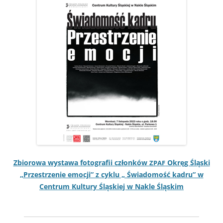
Zbiorowa wys­tawa fotografii członków
Okręg Śląs­ki
ZPAF
„Przestrze­nie emocji” z cyk­lu „ Świado­mość kadru” w
Cen­trum Kul­tu­ry Śląskiej w Nakle Śląskim