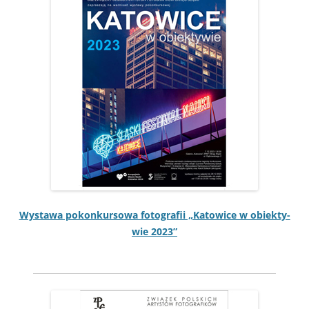
Wys­tawa pokonkur­sowa fotografii „Katow­ice w obiek­ty­
wie 2023”