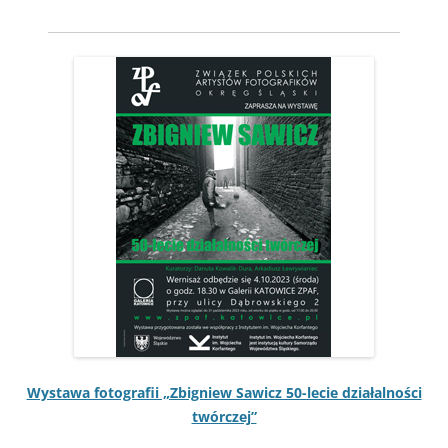
Wys­tawa fotografii „Zbig­niew Saw­icz 50-lecie dzi­ałal­noś­ci
twórczej”