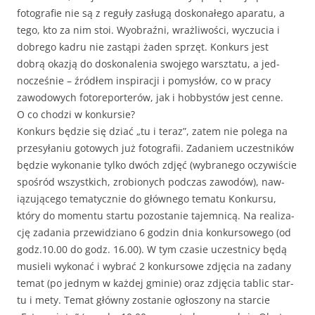
fotografie nie są z reguły zasługą doskon­ałego aparatu, a
tego, kto za nim stoi. Wyobraźni, wrażli­woś­ci, wyczu­cia i
dobrego kadru nie zastąpi żaden sprzęt. Konkurs jest
dobrą okazją do doskonale­nia swo­jego warsz­tatu, a jed­
nocześnie – źródłem inspiracji i pomysłów, co w pra­cy
zawodowych fotore­porterów, jak i hob­bystów jest cenne.
O co chodzi w konkursie?
Konkurs będzie się dzi­ać „tu i ter­az”, zatem nie pole­ga na
przesyła­niu gotowych już fotografii. Zadaniem uczest­ników
będzie wyko­nanie tylko dwóch zdjęć (wybranego oczy­wiś­cie
spośród wszys­t­kich, zro­bionych pod­czas zawodów), naw­
iązu­jącego tem­aty­cznie do głównego tem­atu Konkur­su,
który do momen­tu star­tu pozostanie tajem­nicą. Na real­iza­
cję zada­nia przewidziano 6 godzin dnia konkur­sowego (od
godz.10.00 do godz. 16.00). W tym cza­sie uczest­ni­cy będą
musieli wykon­ać i wybrać 2 konkur­sowe zdję­cia na zadany
tem­at (po jed­nym w każdej gminie) oraz zdję­cia tablic star­
tu i mety. Tem­at główny zostanie ogłos­zony na star­cie