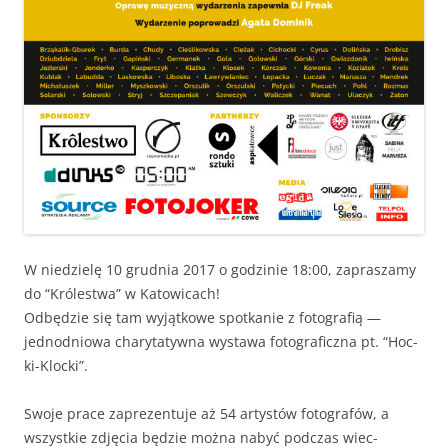
W niedzielę 10 grud­nia 2017 o godzinie 18:00, zaprasza­my
do “Królest­wa” w Katowicach!
Odbędzie się tam wyjątkowe spotkanie z fotografią —
jednod­niowa chary­taty­w­na wys­tawa fotograficz­na pt. “Hoc­
ki-Kloc­ki”.
Swo­je prace zaprezen­tu­je aż 54 artys­tów fotografów, a
wszys­tkie zdję­cia będzie moż­na nabyć pod­czas wiec­