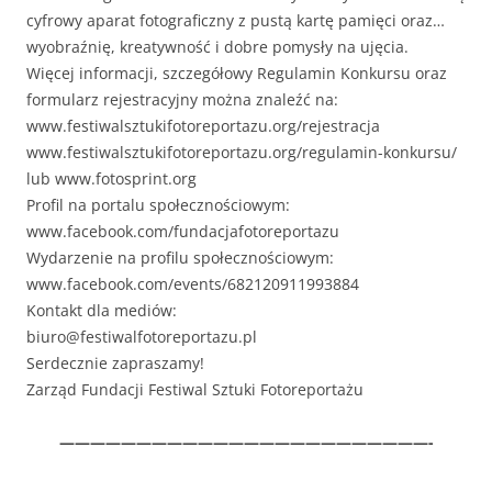
cyfrowy aparat fotograficzny z pustą kartę pamię­ci oraz…
wyobraźnię, kreaty­wność i dobre pomysły na ujęcia.
Więcej infor­ma­cji, szczegółowy Reg­u­lamin Konkur­su oraz
for­mu­la­rz rejes­tra­cyjny moż­na znaleźć na:
www.festiwalsztukifotoreportazu.org/rejestracja
www.festiwalsztukifotoreportazu.org/regulamin-konkursu/
lub www.fotosprint.org
Pro­fil na por­talu społecznościowym:
www.facebook.com/fundacjafotoreportazu
Wydarze­nie na pro­filu społecznościowym:
www.facebook.com/events/682120911993884
Kon­takt dla mediów:
biuro@festiwalfotoreportazu.pl
Serdecznie zapraszamy!
Zarząd Fun­dacji Fes­ti­w­al Sztu­ki Fotoreportażu
————————————————————————-