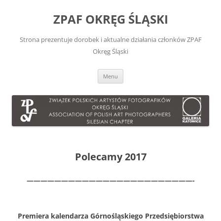
Przejdź
do
ZPAF OKRĘG ŚLĄSKI
treści
Strona prezentuje dorobek i aktualne działania członków ZPAF
Okręg Śląski
Menu
Polecamy 2017
————————————————————————-
Pre­miera kalen­darza Górnośląskiego Przed­siębiorstwa