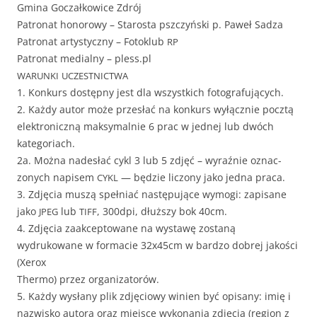
Gmi­na Gocza­łkow­ice Zdrój
Patronat hon­orowy – Staros­ta pszczyńs­ki p. Paweł Sadza
Patronat artysty­czny – Fotok­lub
RP
Patronat medi­al­ny – pless.pl
WARUNKI
UCZESTNICTWA
1. Konkurs dostęp­ny jest dla wszys­t­kich fotografujących.
2. Każdy autor może przesłać na konkurs wyłącznie pocztą
elek­tron­iczną maksy­mal­nie 6 prac w jed­nej lub dwóch
kategoriach.
2a. Moż­na nadesłać cykl 3 lub 5 zdjęć – wyraźnie oznac­
zonych napisem
— będzie lic­zony jako jed­na praca.
CYKL
3. Zdję­cia muszą speł­ni­ać następu­jące wymo­gi: zapisane
jako
lub
, 300dpi, dłuższy bok 40cm.
JPEG
TIFF
4. Zdję­cia zaak­cep­towane na wys­tawę zostaną
wydrukowane w for­ma­cie 32x45cm w bard­zo dobrej jakoś­ci
(Xerox
Ther­mo) przez organizatorów.
5. Każdy wysłany plik zdję­ciowy winien być opisany: imię i
nazwisko auto­ra oraz miejsce wyko­na­nia zdję­cia (region z