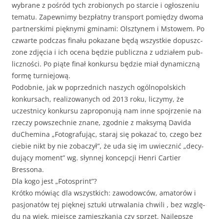
wybrane z pośród tych zro­bionych po star­cie i ogłosze­niu
tem­atu. Zapewn­imy bezpłat­ny trans­port pomiędzy dwoma
part­ner­ski­mi piękny­mi gmi­na­mi: Olsz­tynem i Mstowem. Po
czwarte pod­czas finału pokazane będą wszys­tkie dopuszc­
zone zdję­cia i ich oce­na będzie pub­licz­na z udzi­ałem pub­
licznoś­ci. Po piąte finał konkur­su będzie miał dynam­iczną
for­mę turniejową.
Podob­nie, jak w poprzed­nich naszych ogólnopol­s­kich
konkur­sach, real­i­zowanych od 2013 roku, liczymy, że
uczest­ni­cy konkur­su zapro­ponu­ją nam inne spo­jrze­nie na
rzeczy powszech­nie znane, zgod­nie z maksymą Davi­da
duChem­i­na „Fotogra­fu­jąc, staraj się pokazać to, czego bez
ciebie nikt by nie zobaczył”, że uda się im uwiecznić „decy­
du­ją­cy moment” wg. słyn­nej kon­cepcji Hen­ri Carti­er
Bressona.
Dla kogo jest „Foto­sprint”?
Krótko mówiąc dla wszys­t­kich: zawodow­ców, ama­torów i
pasjonatów tej pięknej sztu­ki utr­wala­nia chwili , bez wzglę­
du na wiek, miejsce zamieszka­nia czy sprzęt. Najlep­sze