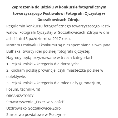
Zaprosze­nie do udzi­ału w konkur­sie fotograficznym
towarzyszącego Fes­ti­walowi Fotografii Ojczys­tej w
Goczałkowicach-Zdroju
Reg­u­lamin konkur­su fotograficznego towarzyszącego Fes­ti­
walowi Fotografii Ojczys­tej w Gocza­łkow­icach-Zdro­ju w dni­
ach 11 do15 październi­ka 2017 roku.
Mot­tem Fes­ti­walu i konkur­su są nieza­pom­ni­ane słowa Jana
Bułha­ka, twór­cy idei pol­skiej fotografii ojczystej:
Nagrody będą przyz­nawane w trzech kategoriach:
1. Pejzaż Pol­s­ki – kat­e­go­ria dla dorosłych;
2. Kocham pol­ską prow­incję, czyli miastecz­ka pol­skie w
obiektywie.
3. Pejzaż Pol­s­ki – kat­e­go­ria dla młodzieży (gim­nazjum,
liceum, technikum)
ORGANIZATORZY
Sto­warzysze­nie „Prze­ciw Nicości”
Uzdrowisko Goczałkowice-Zdrój
Starost­wo powia­towe w Pszczynie