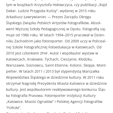
tym w książkach Krzyszto­fa Hołow­czy­ca, czy pub­likacji „Rajd
Dakar. Ludzie Przy­go­da Kulisy”, wydanej w 2015 roku.
Arka­diusz Ławry­wian­iec — Prezes Zarzą­du Okręgu
Śląskiego Związku Pol­s­kich Artys­tów Fotografików. Absol­
went Wyższej Szkoły Ped­a­gog­icznej w Opolu. Fotografią zaj­
mu­je od 1986 roku. W lat­ach 1994–2015 pra­cow­ał w Dzi­en­
niku Zachod­nim jako fotore­porter. Od 2009 uczy w Policeal­
nej Szkole Fotograficznej Fotoe­dukac­ja w Katow­icach. Od
2010 jest członkiem
. Autor i współau­tor wys­taw w
ZPAF
Katow­icach, Krakowie, Tychach, Cieszynie, Kłodzku,
Warsza­w­ie, Sos­now­cu, Saint-Eti­enne, Kolonii, Skop­je, Mont­
pel­li­er. W lat­ach 2011 i 2013 był stype­ndys­tą Marsza­ł­ka
Wojew­ództ­wa Śląskiego w dziedzinie kul­tu­ry. W 2011 roku
otrzy­mał Nagrodę Prezy­den­ta Mias­ta Katow­ice w dziedzinie
kul­tu­ry. Jest współau­torem reak­ty­wowanego konkur­su Śląs­
ka Fotografia Pra­sowa. Fotore­porter Insty­tucji Kul­tu­ry
„Katow­ice. Mias­to Ogrodów” i Pol­skiej Agencji Fotografów
“
”.
FORUM