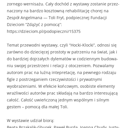
zornego wernisażu. Cały dochód z wys­tawy zostanie przez­
nac­zony na bard­zo kosz­towną reha­bil­i­tację chorej na
Zespół Angel­mana — Toli Fryt, pod­piecznej Fun­dacji
Dzieciom “Zdążyć z pomocą”:
https://dzieciom.pl/podopieczni/15375
Tem­at prze­wod­ni wys­tawy, czyli “Hoc­ki-Kloc­ki”, odnosi się
zarówno do dziecięcej pros­to­ty w patrze­niu na świat, jak i
do bardziej dojrza­łych dylematów w codzi­en­nym budowa­
niu swo­jej przestrzeni i relacji z otocze­niem. Pozwalamy
autorom prac na luźną intepre­tację, na pewnego rodza­ju
figle z postrze­ganiem rzeczy­wis­toś­ci i pry­wat­ny­mi
wyobraże­ni­a­mi. W efek­cie koń­cowym, oso­biste ele­men­ty
wrażli­woś­ci autorów prac składa­ją na bard­zo intere­su­jącą
całość. Całość uwieńc­zoną jed­nym wspól­nym i sil­nym
gestem – pomocą dla małej Toli.
W wys­taw­ie udzi­ał biorą:
Bea­ta Brząka­lik-Gbu­rek, Paweł Bur­da, Joan­na Chudy, Justy­