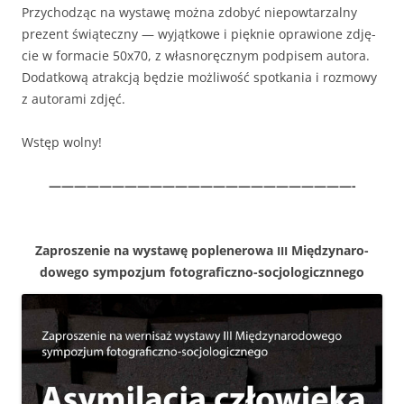
Przy­chodząc na wys­tawę moż­na zdobyć niepow­tarzal­ny
prezent świąteczny — wyjątkowe i pięknie opraw­ione zdję­
cie w for­ma­cie 50x70, z włas­noręcznym pod­pisem auto­ra.
Dodatkową atrakcją będzie możli­wość spotka­nia i roz­mowy
z autora­mi zdjęć.
Wstęp wol­ny!
————————————————————————-
Zaprosze­nie na wys­tawę poplen­erowa
Między­nar­o­
III
dowego sym­pozjum fotograficzno-socjologicznnego