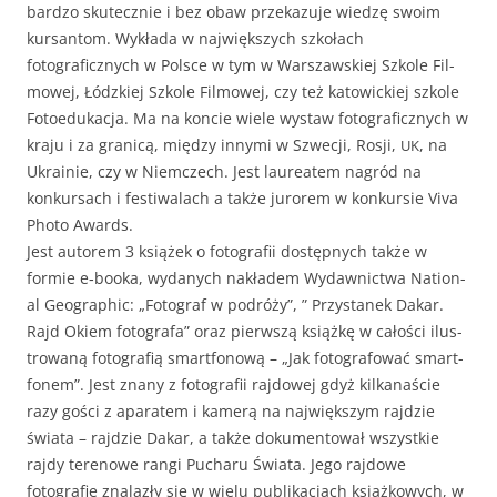
bard­zo skutecznie i bez obaw przekazu­je wiedzę swoim
kur­san­tom. Wykła­da w najwięk­szych szkołach
fotograficznych w Polsce w tym w Warsza­wskiej Szkole Fil­
mowej, Łódzkiej Szkole Fil­mowej, czy też katow­ick­iej szkole
Fotoe­dukac­ja. Ma na kon­cie wiele wys­taw fotograficznych w
kra­ju i za granicą, między inny­mi w Szwecji, Rosji,
, na
UK
Ukrainie, czy w Niem­czech. Jest lau­re­atem nagród na
konkur­sach i fes­ti­walach a także jurorem w konkur­sie Viva
Pho­to Awards.
Jest autorem 3 książek o fotografii dostęp­nych także w
formie e‑booka, wydanych nakła­dem Wydawnict­wa Nation­
al Geo­graph­ic: „Fotograf w podróży”, ” Przys­tanek Dakar.
Rajd Okiem fotografa” oraz pier­wszą książkę w całoś­ci ilus­
trowaną fotografią smart­fonową – „Jak fotografować smart­
fonem”. Jest znany z fotografii raj­dowej gdyż kilka­naś­cie
razy goś­ci z aparatem i kamerą na najwięk­szym rajdzie
świa­ta – rajdzie Dakar, a także doku­men­tował wszys­tkie
rajdy terenowe ran­gi Pucharu Świa­ta. Jego raj­dowe
fotografie znalazły się w wielu pub­likac­jach książkowych, w