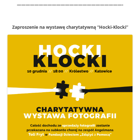
————————————————————————-
Zaprosze­nie na wys­tawę chary­taty­wną “Hoc­ki-Kloc­ki”