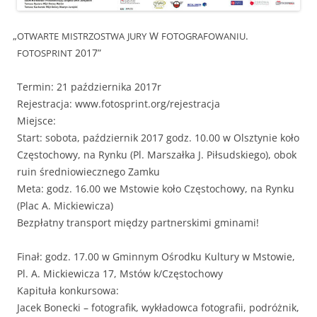
„
W
.
OTWARTE
MISTRZOSTWA
JURY
FOTOGRAFOWANIU
2017”
FOTOSPRINT
Ter­min: 21 październi­ka 2017r
Rejes­trac­ja: www.fotosprint.org/rejestracja
Miejsce:
Start: sob­o­ta, październik 2017 godz. 10.00 w Olsz­tynie koło
Częs­to­chowy, na Rynku (Pl. Marsza­ł­ka J. Pił­sud­skiego), obok
ruin śred­niowiecznego Zamku
Meta: godz. 16.00 we Mstowie koło Częs­to­chowy, na Rynku
(Plac A. Mickiewicza)
Bezpłat­ny trans­port między part­ner­ski­mi gminami!
Finał: godz. 17.00 w Gmin­nym Ośrod­ku Kul­tu­ry w Mstowie,
Pl. A. Mick­iewicza 17, Mstów k/Częstochowy
Kapituła konkursowa:
Jacek Bonec­ki – fotografik, wykład­ow­ca fotografii, podróżnik,