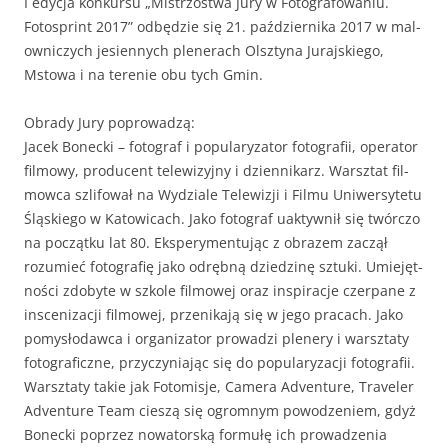
I edy­c­ja konkur­su „Mis­tr­zost­wa Jury w Fotografowa­niu.
Foto­sprint 2017” odbędzie się 21. październi­ka 2017 w mal­
own­iczych jesi­en­nych plen­er­ach Olsz­ty­na Jura­jskiego,
Mstowa i na tere­nie obu tych Gmin.
Obrady Jury poprowadzą:
Jacek Bonec­ki – fotograf i pop­u­laryza­tor fotografii, oper­a­tor
fil­mowy, pro­du­cent telewiz­yjny i dzi­en­nikarz. Warsz­tat fil­
mow­ca szli­fował na Wydziale Telewiz­ji i Fil­mu Uni­w­er­syte­tu
Śląskiego w Katow­icach. Jako fotograf uak­ty­wnił się twór­c­zo
na początku lat 80. Ekspery­men­tu­jąc z obrazem zaczął
rozu­mieć fotografię jako odręb­ną dziedz­inę sztu­ki. Umiejęt­
noś­ci zdobyte w szkole fil­mowej oraz inspirac­je czer­pane z
insc­eniza­cji fil­mowej, przenika­ją się w jego pra­cach. Jako
pomysło­daw­ca i orga­ni­za­tor prowadzi plen­ery i warsz­taty
fotograficzne, przy­czy­ni­a­jąc się do pop­u­laryza­cji fotografii.
Warsz­taty takie jak Fotomis­je, Cam­era Adven­ture, Trav­el­er
Adven­ture Team cieszą się ogrom­nym powodze­niem, gdyż
Bonec­ki poprzez nowa­torską for­mułę ich prowadzenia