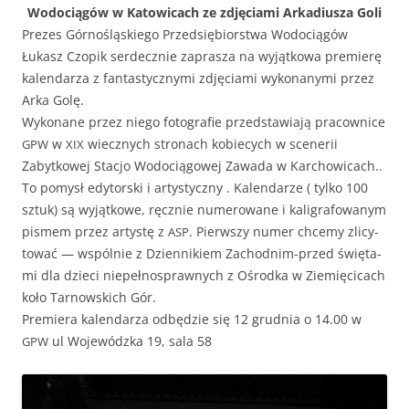
Wodociągów w Katow­icach ze zdję­ci­a­mi Arka­diusza Goli
Prezes Górnośląskiego Przed­siębiorstwa Wodociągów
Łukasz Czopik serdecznie zaprasza na wyjątkowa pre­mierę
kalen­darza z fan­tasty­czny­mi zdję­ci­a­mi wyko­nany­mi przez
Arka Golę.
Wyko­nane przez niego fotografie przed­staw­ia­ją pra­cown­ice
w
wiecznych stronach kobiecych w scener­ii
GPW
XIX
Zabytkowej Stacjo Wodocią­gowej Zawa­da w Karchowicach..
To pomysł edy­tors­ki i artysty­czny . Kalen­darze ( tylko 100
sztuk) są wyjątkowe, ręcznie numerowane i kaligrafowanym
pis­mem przez artys­tę z
. Pier­wszy numer chce­my zli­cy­
ASP
tować — wspól­nie z Dzi­en­nikiem Zachod­nim-przed świę­ta­
mi dla dzieci niepełnosprawnych z Ośrod­ka w Ziemię­ci­cach
koło Tarnows­kich Gór.
Pre­miera kalen­darza odbędzie się 12 grud­nia o 14.00 w
ul Wojew­ódz­ka 19, sala 58
GPW