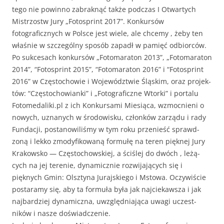
tego nie powin­no zabraknąć także pod­czas I Otwartych
Mis­tr­zostw Jury „Foto­sprint 2017”. Konkursów
fotograficznych w Polsce jest wiele, ale chce­my , żeby ten
właśnie w szczegól­ny sposób zapadł w pamięć odbiorców.
Po sukce­sach konkursów „Fotomara­ton 2013”, „Fotomara­ton
2014”, “Foto­sprint 2015”, “Fotomara­ton 2016” i “Foto­sprint
2016” w Częs­to­chowie i Wojew­ództwie Śląskim, oraz pro­jek­
tów: “Częs­to­chowian­ki” i „Fotograficzne Wtor­ki” i por­talu
Fotomedaliki.pl z ich Konkur­sa­mi Miesią­ca, wzmoc­nieni o
nowych, uznanych w środowisku, członków zarzą­du i rady
Fun­dacji, postanow­iliśmy w tym roku prze­nieść sprawd­
zoną i lekko zmody­fikowaną for­mułę na teren pięknej Jury
Krakowsko — Częs­to­chowskiej, a ściślej do dwóch , leżą­
cych na jej tere­nie, dynam­icznie rozwi­ja­ją­cych się i
pięknych Gmin: Olsz­ty­na Jura­jskiego i Mstowa. Oczy­wiś­cie
postaramy się, aby ta for­muła była jak naj­ciekawsza i jak
najbardziej dynam­icz­na, uwzględ­ni­a­ją­ca uwa­gi uczest­
ników i nasze doświadczenie.