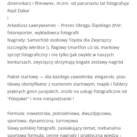
dzi­en­nikarz i fil­mowiec, m.inn. od parunas­tu lat fotogra­fu­je
Rajd Dakar
i
Arka­diusz Ławry­wian­iec – Prezes Okręgu Śląskiego
,
ZPAF
fotore­porter, wykład­ow­ca fotografii
Nagrody: Samochód osobowy Toy­ota dla Zwycięz­cy
(szczegóły wkrótce !), flagowy smart­fon
, markowy
LG
G6
sprzęt fotograficzny i nie tylko (jak zwyk­le w naszych
konkur­sach, zwycięz­cy otrzy­ma­ją bogate zestawy nagród
Paki­et star­towy — dla każdego zawod­ni­ka: ele­ganc­ki, plas­
tikowy iden­ty­fika­tor z numerem star­towym, map­ki i fold­ery
pięknych gmin jura­js­kich, zniż­ki na usłu­gi fotograficzne od
“Foto­jok­er” i inne niespodzianki !
For­muła: nowa­tors­ka, jednod­niowa, dwuzd­ję­ciowa,
sportowa, dynam­icz­na, turniejowa
Sławy pol­skiej fotografii, zaskaku­ją­cy tem­at, niebanal­na
sportowa for­muła, cenne nagrody i prak­ty­cz­na wiedza –