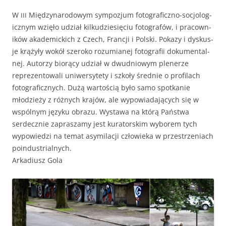
W
Między­nar­o­dowym sym­pozjum fotograficzno-socjo­log­
III
icznym wzięło udzi­ał kilkudziesię­ciu fotografów, i pra­cown­
ików aka­demic­kich z Czech, Francji i Pol­s­ki. Pokazy i dyskus­
je krążyły wokół sze­roko rozu­mi­anej fotografii doku­men­tal­
nej. Autorzy biorą­cy udzi­ał w dwud­niowym plen­erze
reprezen­towali uni­w­er­syte­ty i szkoły śred­nie o pro­fi­lach
fotograficznych. Dużą wartoś­cią było samo spotkanie
młodzieży z różnych kra­jów, ale wypowiada­ją­cych się w
wspól­nym języku obrazu. Wys­tawa na którą Państ­wa
serdecznie zaprasza­my jest kura­torskim wyborem tych
wypowiedzi na tem­at asymi­lacji człowieka w przestrzeni­ach
poindustrialnych.
Arka­diusz Gola