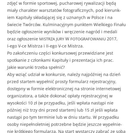
zdjęć w formie sportowej, pucharowej rywal­iza­cji będą
miały charak­ter warsz­tatów fotograficznych, pod kierunk­
iem Kapituły składa­jącej się z uznanych w Polsce i na
świecie Twór­ców. Kul­mi­na­cyjnym punk­tem Wielkiego Finału
będzie ogłosze­nie wyników i wręcze­nie nagród i medali
oraz ogłosze­nie
W
2017,
MISTRZA
JURY
FOTOGRAFOWANIU
I‑ego V‑ce Mis­trza i II-ego V‑ce Mistrza.
Po zakończe­niu częś­ci konkur­sowej przewidziane jest
spotkanie z członka­mi Kapituły i prezen­tac­ja ich prac.
Jakie warun­ki trze­ba spełnić?
Aby wziąć udzi­ał w konkur­sie, należy najpóźniej na dzień
przed startem wypełnić prosty for­mu­la­rz rejes­tra­cyjny,
dostęp­ny w formie elek­tron­icznej na stron­ie inter­ne­towej
orga­ni­za­to­ra, a także dokon­ać opłaty rejes­tra­cyjnej w
wysokoś­ci 10 zł (w przy­pad­ku, jeśli wpła­ta nastąpi nie
później niż trzy dni przed startem) lub 15 zł jeśli wpła­ta
nastąpi po tym ter­minie lub w dniu star­tu. W przy­pad­ku
oso­by niepełno­let­niej potrzeb­ne będzie jeszcze wypełnie­
nie krótkiego for­mu­la­rza. Na start wystar­czy zabrać ze sobą