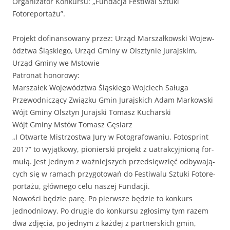
Orga­ni­za­tor Konkur­su: „Fun­dac­ja Fes­ti­w­al Sztu­ki
Fotoreportażu”.
Pro­jekt dofi­nan­sowany przez: Urząd Marsza­łkows­ki Wojew­
ództ­wa Śląskiego, Urząd Gminy w Olsz­tynie Jura­jskim,
Urząd Gminy we Mstowie
Patronat honorowy:
Marsza­łek Wojew­ództ­wa Śląskiego Woj­ciech Saługa
Prze­wod­niczą­cy Związku Gmin Jura­js­kich Adam Markowski
Wójt Gminy Olsz­tyn Jura­js­ki Tomasz Kucharski
Wójt Gminy Mstów Tomasz Gęsiarz
„I Otwarte Mis­tr­zost­wa Jury w Fotografowa­niu. Foto­sprint
2017” to wyjątkowy, pio­nier­s­ki pro­jekt z uatrak­cyjnioną for­
mułą. Jest jed­nym z ważniejszych przed­sięwz­ięć odby­wa­ją­
cych się w ramach przy­go­towań do Fes­ti­walu Sztu­ki Fotore­
por­tażu, głównego celu naszej Fundacji.
Nowoś­ci będzie parę. Po pier­wsze będzie to konkurs
jednod­niowy. Po drugie do konkur­su zgłosimy tym razem
dwa zdję­cia, po jed­nym z każdej z part­ner­s­kich gmin,