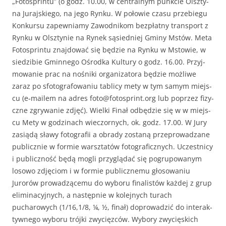
„Foto­sprintu” (o godz. 10.00, w cen­tral­nym punkcie Olsz­ty­
na Jura­jskiego, na jego Rynku. W połowie cza­su prze­biegu
Konkur­su zapew­ni­amy Zawod­nikom bezpłat­ny trans­port z
Rynku w Olsz­tynie na Rynek sąsied­niej Gminy Mstów. Meta
Foto­sprintu zna­j­dować się będzie na Rynku w Mstowie, w
siedz­i­bie Gmin­nego Ośrod­ka Kul­tu­ry o godz. 16.00. Przyj­
mowanie prac na nośni­ki orga­ni­za­to­ra będzie możli­we
zaraz po sfo­tografowa­niu tabl­i­cy mety w tym samym miejs­
cu (e‑mailem na adres foto@fotosprint.org lub poprzez fizy­
czne zgry­wanie zdjęć). Wiel­ki Finał odbędzie się w w miejs­
cu Mety w godz­i­nach wiec­zornych, ok. godz. 17.00. W Jury
zasiądą sławy fotografii a obrady zostaną przeprowadzane
pub­licznie w formie warsz­tatów fotograficznych. Uczest­ni­cy
i pub­liczność będą mogli przyglą­dać się pogrupowanym
losowo zdję­ciom i w formie pub­liczne­mu głosowa­niu
Jurorów prowadzące­mu do wyboru final­istów każdej z grup
elim­i­na­cyjnych, a następ­nie w kole­jnych turach
pucharowych (1/16,1/8, ¼, ½, finał) doprowadz­ić do inter­ak­
ty­wnego wyboru trój­ki zwycięzców. Wybo­ry zwycięs­kich