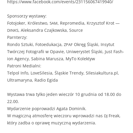
https://www.facebook.com/events/231156067419940/
Spon­sorzy wystawy:
Foto­jok­er, Królest­wo,
, Repro­me­dia, Krzysztof Krot —
5AM
, Alek­san­dra Cza­jkows­ka, Source
DINKS
Parnterzy:
Ron­do Sztu­ki, Fotoe­dukac­ja,
Okręg Śląs­ki, Insy­tut
ZPAF
Twór­czej Fotografii w Opavie, Uni­w­erys­tet Śląs­ki, Just Fash­
ion Agency, Sabi­na Marusza, MyTo Kolektyw
Patroni Medialni:
Telpol Info, LoveSile­sia, Śląskie Trendy, SIlesiakultura.pl,
Ultra­mary­na, Radio Egida
Wys­tawa trwa tylko jeden wieczór 10 grud­nia od 18.00 do
22.00.
Wydarze­nie poprowadzi Aga­ta Dominik.
W mag­iczną atmos­ferę wiec­zoru wprowadzi nas
Freak,
DJ
który zad­ba o oprawę muzy­czną wydarzenia.