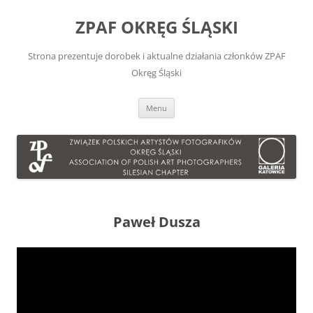
Przejdź
do
ZPAF OKRĘG ŚLĄSKI
treści
Strona prezentuje dorobek i aktualne działania członków ZPAF
Okręg Śląski
Menu
Paweł Dusza