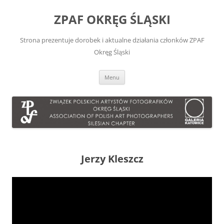
Przejdź
do
ZPAF OKRĘG ŚLĄSKI
treści
Strona prezentuje dorobek i aktualne działania członków ZPAF
Okręg Śląski
Menu
Jerzy Kleszcz