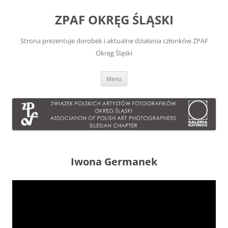
Przejdź
do
ZPAF OKRĘG ŚLĄSKI
treści
Strona prezentuje dorobek i aktualne działania członków ZPAF
Okręg Śląski
Menu
Iwona Germanek