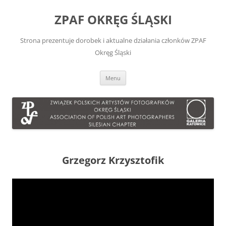
Przejdź
do
ZPAF OKRĘG ŚLĄSKI
treści
Strona prezentuje dorobek i aktualne działania członków ZPAF
Okręg Śląski
Menu
Grzegorz Krzysztofik