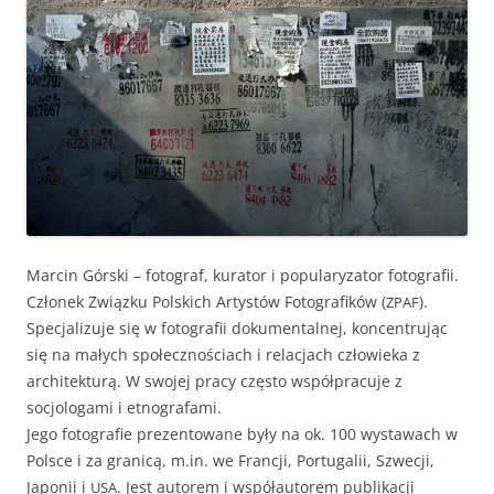
Marcin Górs­ki – fotograf, kura­tor i pop­u­laryza­tor fotografii.
Członek Związku Pol­s­kich Artys­tów Fotografików (
).
ZPAF
Spec­jal­izu­je się w fotografii doku­men­tal­nej, kon­cen­tru­jąc
się na małych społecznoś­ci­ach i relac­jach człowieka z
architek­turą. W swo­jej pra­cy częs­to współpracu­je z
socjologa­mi i etnografami.
Jego fotografie prezen­towane były na ok. 100 wys­tawach w
Polsce i za granicą, m.in. we Francji, Por­tu­galii, Szwecji,
Japonii i
. Jest autorem i współau­torem pub­likacji
USA