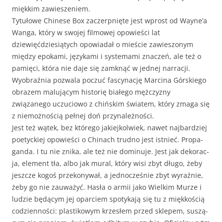
miękkim zawieszeniem.
Tytułowe Chi­nese Box zacz­erp­nięte jest wprost od Wayne’a
Wan­ga, który w swo­jej fil­mowej opowieś­ci lat
dziewięćdziesią­tych opowiadał o mieś­cie zaw­ies­zonym
między epoka­mi, języka­mi i sys­tema­mi znaczeń, ale też o
pamię­ci, która nie daje się zamknąć w jed­nej nar­racji.
Wyobraź­nia pozwala poczuć fas­cy­nację Marci­na Górskiego
obrazem malu­ją­cym his­torię białego mężczyzny
związanego uczu­ciowo z chińskim światem, który zma­ga się
z niemożnoś­cią pełnej doń przynależności.
Jest też wątek, bez którego jakiejkol­wiek, nawet najbardziej
poe­t­y­ck­iej opowieś­ci o Chi­nach trud­no jest ist­nieć. Pro­pa­
gan­da. I tu nie zni­ka, ale też nie domin­u­je. Jest jak deko­rac­
ja, ele­ment tła, albo jak mur­al, który wisi zbyt dłu­go, żeby
jeszcze kogoś przekony­wał, a jed­nocześnie zbyt wyraźnie,
żeby go nie zauważyć. Hasła o armii jako Wielkim Murze i
ludzie będą­cym jej opar­ciem spo­tyka­ją się tu z miękkoś­cią
codzi­en­noś­ci: plas­tikowym krzesłem przed sklepem, suszą­