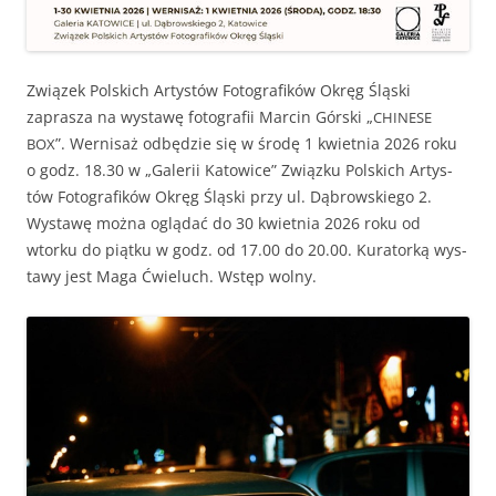
Związek Pol­s­kich Artys­tów Fotografików Okręg Śląs­ki
zaprasza na wys­tawę fotografii Marcin Górs­ki „
CHINESE
”. Wernisaż odbędzie się w środę 1 kwiet­nia 2026 roku
BOX
o godz. 18.30 w „Galerii Katow­ice” Związku Pol­s­kich Artys­
tów Fotografików Okręg Śląs­ki przy ul. Dąbrowskiego 2.
Wys­tawę moż­na oglą­dać do 30 kwiet­nia 2026 roku od
wtorku do piątku w godz. od 17.00 do 20.00. Kura­torką wys­
tawy jest Maga Ćwieluch. Wstęp wolny.