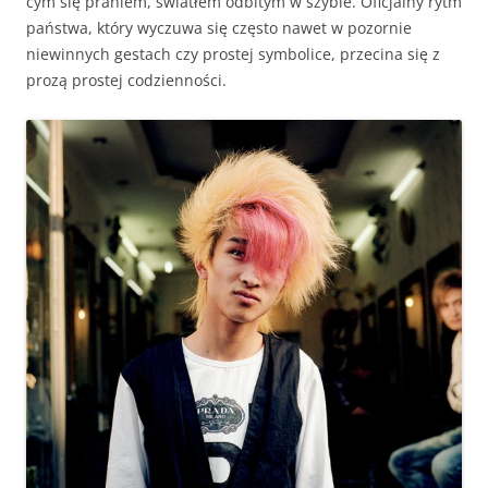
cym się praniem, światłem odbitym w szy­bie. Ofic­jal­ny rytm
państ­wa, który wyczuwa się częs­to nawet w pozornie
niewin­nych ges­tach czy prostej sym­bo­l­ice, przeci­na się z
prozą prostej codzienności.