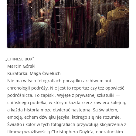
„
”
CHINESE
BOX
Marcin Górski
Kura­tor­ka: Maga Ćwieluch
Nie ma w tych fotografi­ach porząd­ku archi­wum ani
chronologii podróży. Nie jest to repor­taż czy też opowieść
podróżnicza. To zapis­ki. Wyjęte z pry­wat­nej szkatuł­ki —
chińskiego pudeł­ka, w którym każ­da rzecz zaw­iera kole­jną,
a każ­da his­to­ria może otwier­ać następ­ną. Są światłem,
emocją, echem dźwięku języ­ka, którego się nie rozumie.
Światło i kolor w tych fotografi­ach przy­wołu­ją sko­jarzenia z
fil­mową wrażli­woś­cią Christo­phera Doyle’a, oper­a­torskim