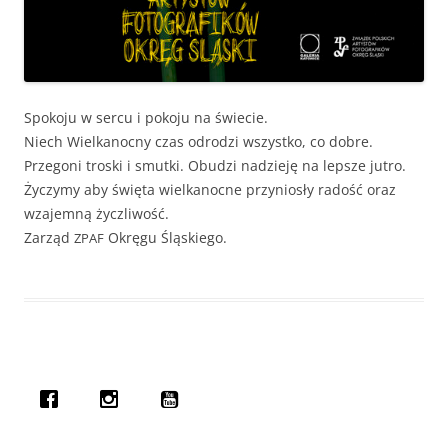
Spoko­ju w ser­cu i poko­ju na świecie.
Niech Wielka­noc­ny czas odrodzi wszys­tko, co dobre.
Prze­go­ni tros­ki i smut­ki. Obudzi nadzieję na lep­sze jutro.
Życzymy aby świę­ta wielka­noc­ne przyniosły radość oraz
wza­jem­ną życzliwość.
Zarząd
Okręgu Śląskiego.
ZPAF