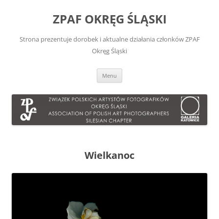
Przejdź
do
ZPAF OKRĘG ŚLĄSKI
treści
Strona prezentuje dorobek i aktualne działania członków ZPAF
Okręg Śląski
Menu
Wielkanoc