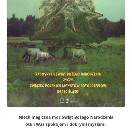
Niech mag­icz­na moc Świąt Bożego Narodzenia
otuli Was spoko­jem i dobry­mi myślami,