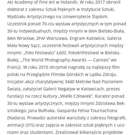
Acad­e­my of Fine Art w Holandii. W roku 2017 obronił
AKI
dok­torat z zakre­su Sztuk Pięknych w Insty­tu­cie Sztu­ki,
Wydzi­ału Artysty­cznego na Uni­w­er­syte­cie Śląskim.
Uczest­nik pon­ad 70-ciu wys­taw artysty­cznych w tym pon­ad
30-tu indy­wid­u­al­nych, między inny­mi w
Biel­sko-Biała,
BWA
Wrocław,
Warsza­wa, Engram Katow­ice, Gale­ria
BWA
ZPAF
Mała Nowy Sącz, uczest­nik fes­ti­wali artysty­cznych między
inny­mi: „Foto Fes­ti­walu” Łódź, FotoArt­Festi­w­al w Biel­sku-
Białej, „The World Pho­tog­ra­phy Awards — Cannes” we
Francji. W roku 2010 otrzy­mał nagrodę za najlep­szy film
pol­s­ki na Przeglądzie Filmów Górs­kich w Ląd­ku Zdroju.
Inic­ja­tor akcji chary­taty­wnej 3440 Metrów Nad Poziomem
Świa­ta, założy­ciel Galerii Negatyw w Katow­icach, prezes
fun­dacji na rzecz kul­tu­ry „Wiel­ki Człowiek”. Kura­tor pon­ad
30-tu wys­taw artysty­cznych, między inny­mi Zdzisława Bek­
sińskiego, Jana Bułha­ka, Gas­par­da Felixa Tour­na­chona
(Nadara). Prowadzi autorskie warsz­taty z zakre­su fotografii,
ani­macji (
) oraz zaję­cia w zakre­sie sztuk pięknych z ucz­
STS
ni­a­mi oraz stu­den­ta­mi. Zre­al­i­zował kilka­naś­cie pro­jek­tów