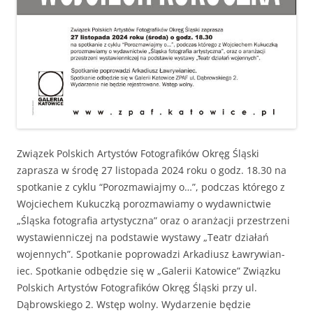
Związek Pol­s­kich Artys­tów Fotografików Okręg Śląs­ki
zaprasza w środę 27 listopa­da 2024 roku o godz. 18.30 na
spotkanie z cyk­lu “Poroz­maw­ia­jmy o…”, pod­czas którego z
Woj­ciechem Kukuczką poroz­maw­iamy o wydawnictwie
„Śląs­ka fotografia artysty­cz­na” oraz o aranżacji przestrzeni
wys­taw­i­en­niczej na pod­staw­ie wys­tawy „Teatr dzi­ałań
wojen­nych”. Spotkanie poprowadzi Arka­diusz Ławry­wian­
iec. Spotkanie odbędzie się w „Galerii Katow­ice” Związku
Pol­s­kich Artys­tów Fotografików Okręg Śląs­ki przy ul.
Dąbrowskiego 2. Wstęp wol­ny. Wydarze­nie będzie