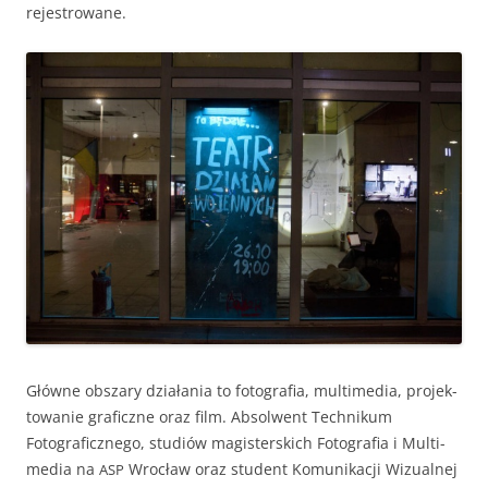
rejestrowane.
Główne obszary dzi­ała­nia to fotografia, mul­ti­me­dia, pro­jek­
towanie graficzne oraz film. Absol­went Tech­nikum
Fotograficznego, studiów mag­is­ter­s­kich Fotografia i Mul­ti­
me­dia na
Wrocław oraz stu­dent Komu­nikacji Wiz­ual­nej
ASP