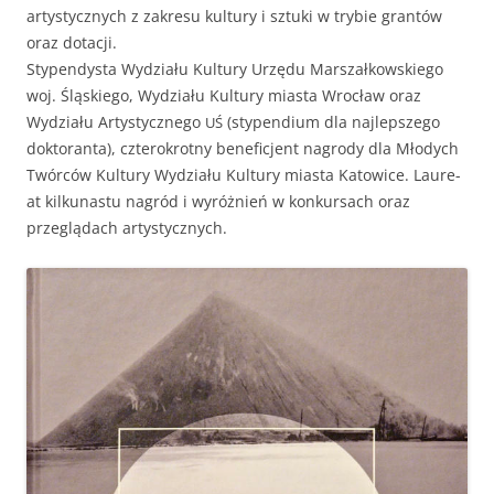
artysty­cznych z zakre­su kul­tu­ry i sztu­ki w try­bie grantów
oraz dotacji.
Stype­ndys­ta Wydzi­ału Kul­tu­ry Urzę­du Marsza­łkowskiego
woj. Śląskiego, Wydzi­ału Kul­tu­ry mias­ta Wrocław oraz
Wydzi­ału Artysty­cznego
(stype­ndi­um dla najlep­szego
UŚ
dok­toran­ta), czterokrot­ny benefic­jent nagrody dla Młodych
Twór­ców Kul­tu­ry Wydzi­ału Kul­tu­ry mias­ta Katow­ice. Lau­re­
at kilku­nas­tu nagród i wyróżnień w konkur­sach oraz
przeglą­dach artystycznych.