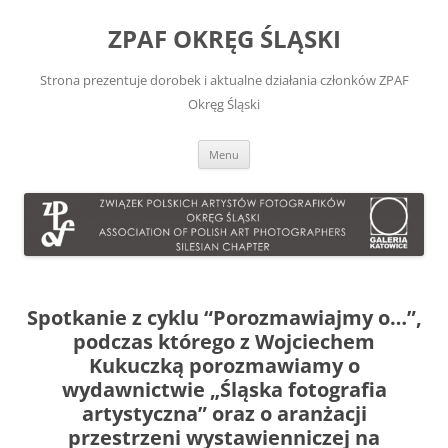
Przejdź
do
ZPAF OKRĘG ŚLĄSKI
treści
Strona prezentuje dorobek i aktualne działania członków ZPAF
Okręg Śląski
Menu
Spotkanie z cyklu “Porozmawiajmy o…”,
podczas którego z Wojciechem
Kukuczką porozmawiamy o
wydawnictwie „Śląska fotografia
artystyczna” oraz o aranżacji
przestrzeni wystawienniczej na