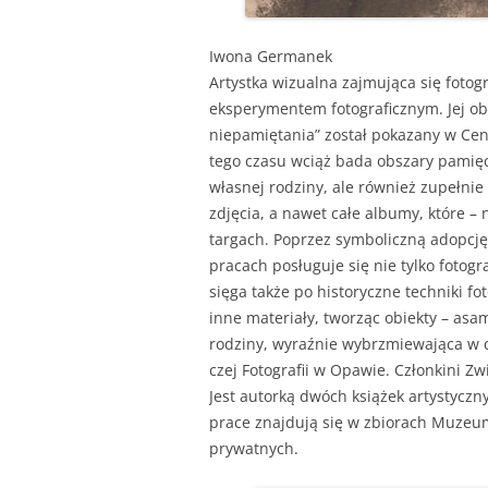
Iwona Ger­manek
Artys­t­ka wiz­ual­na zaj­mu­ją­ca się fo
ekspery­mentem fotograficznym. Jej obsz­er
niepamię­ta­nia” został pokazany w Ce
tego cza­su wciąż bada obszary pamię­ci, 
włas­nej rodziny, ale również zupełnie
zdję­cia, a nawet całe albumy, które –
tar­gach. Poprzez sym­bol­iczną adopcję
pra­cach posługu­je się nie tylko fotog
się­ga także po his­to­ryczne tech­ni­ki f
inne mate­ri­ały, tworząc obiek­ty – asam
rodziny, wyraźnie wybrzmiewa­ją­ca w cyk­
czej Fotografii w Opaw­ie. Członk­i­ni Z
Jest autorką dwóch książek artysty­cznyc
prace zna­j­du­ją się w zbio­rach Muze
prywatnych.