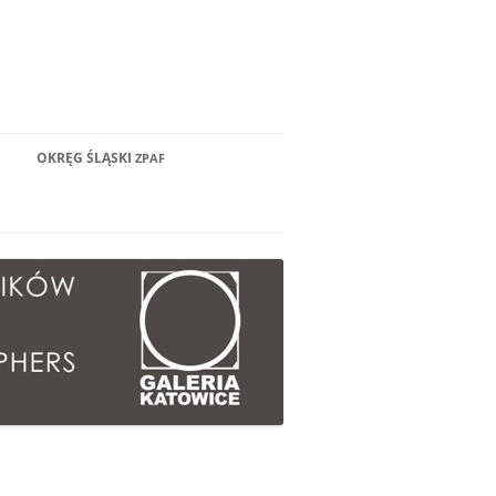
OKRĘG ŚLĄSKI
ZPAF
ECAMY 2019
WŁADZE OKRĘGU
ECAMY 2018
CZŁONKOWIE
ECAMY 2017
BYLI CZŁONKOWIE
ECAMY 2016
KANDYDACI
ECAMY 2015
INFORMACJE DLA KANDYDATÓW
ECAMY 2014
STATUT
ZPAF
ECAMY 2013