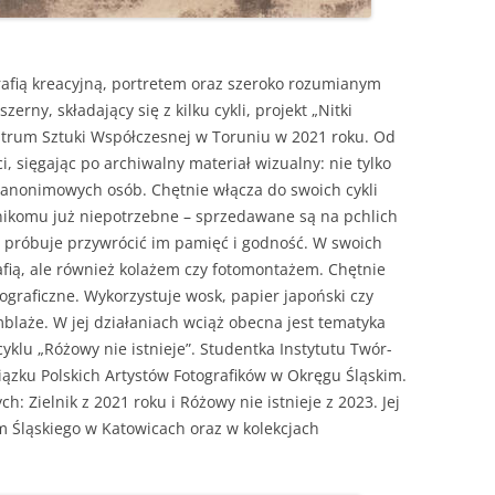
tografią krea­cyjną, portretem oraz sze­roko rozu­mi­anym
ny, składa­ją­cy się z kilku cyk­li, pro­jekt „Nit­ki
n­trum Sztu­ki Współczes­nej w Toruniu w 2021 roku. Od
się­ga­jąc po archi­wal­ny mate­ri­ał wiz­ual­ny: nie tylko
 anon­i­mowych osób. Chęt­nie włącza do swoich cyk­li
 niko­mu już niepotrzeb­ne – sprzedawane są na pch­lich
 próbu­je przy­wró­cić im pamięć i god­ność. W swoich
rafią, ale również kolażem czy fotomon­tażem. Chęt­nie
otograficzne. Wyko­rzys­tu­je wosk, papi­er japońs­ki czy
­blaże. W jej dzi­ała­ni­ach wciąż obec­na jest tem­aty­ka
lu „Różowy nie ist­nieje”. Stu­den­t­ka Insty­tu­tu Twór­
wiązku Pol­s­kich Artys­tów Fotografików w Okręgu Śląskim.
h: Ziel­nik z 2021 roku i Różowy nie ist­nieje z 2023. Jej
um Śląskiego w Katow­icach oraz w kolekc­jach