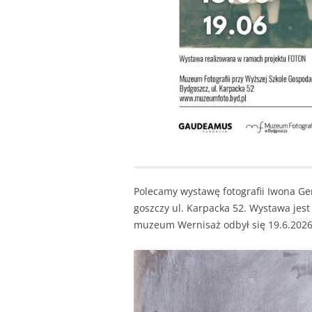
Pole­camy wys­tawę fotografii Iwona G
goszczy ul. Karpac­ka 52. Wys­tawa jest
muzeum Wernisaż odbył się 19.6.2026. 