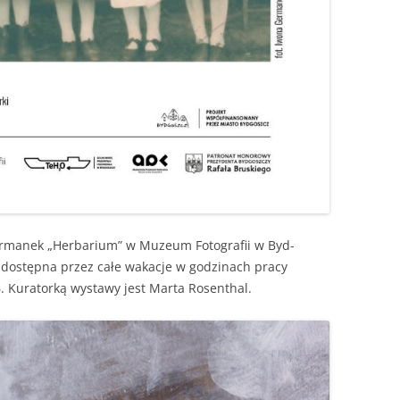
er­manek „Herbar­i­um” w Muzeum Fotografii w Byd­
 dostęp­na przez całe wakac­je w godz­i­nach pra­cy
Kura­torką wys­tawy jest Mar­ta Rosenthal.