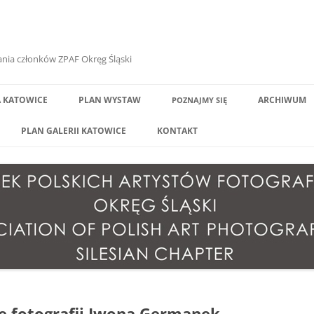
ania członków ZPAF Okręg Śląski
A KATOWICE
PLAN WYSTAW
ARCHIWUM
POZNAJMY
SIĘ
POL
PLAN GALERII KATOWICE
KONTAKT
POL
NIA
POL
NIA
POL
NIA
POL
ATY
POL
POL
 fotografii Iwona Germanek