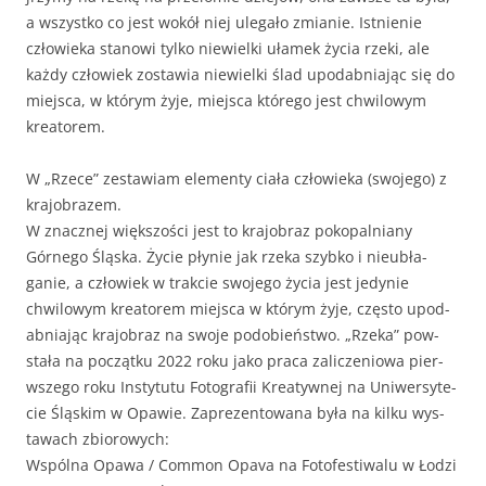
a wszys­tko co jest wokół niej ule­gało zmi­an­ie. Ist­nie­nie
człowieka stanowi tylko niewiel­ki ułamek życia rze­ki, ale
każdy człowiek zostaw­ia niewiel­ki ślad upod­ab­ni­a­jąc się do
miejs­ca, w którym żyje, miejs­ca którego jest chwilowym
kreatorem.
W „Rzece” zestaw­iam ele­men­ty ciała człowieka (swo­jego) z
krajobrazem.
W znacznej więk­szoś­ci jest to kra­jo­braz pokopal­ni­any
Górnego Śląs­ka. Życie płynie jak rze­ka szy­bko i nieubła­
ganie, a człowiek w trak­cie swo­jego życia jest jedynie
chwilowym kreatorem miejs­ca w którym żyje, częs­to upod­
ab­ni­a­jąc kra­jo­braz na swo­je podobieńst­wo. „Rze­ka” pow­
stała na początku 2022 roku jako pra­ca zal­iczeniowa pier­
wszego roku Insty­tu­tu Fotografii Kreaty­wnej na Uni­w­er­syte­
cie Śląskim w Opaw­ie. Zaprezen­towana była na kilku wys­
tawach zbiorowych:
Wspól­na Opawa / Com­mon Opa­va na Fotofesti­walu w Łodzi