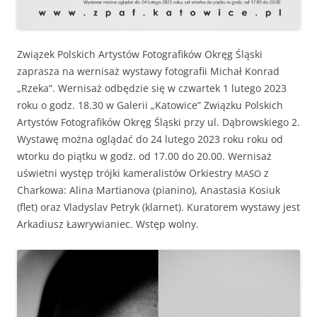
Związek Pol­s­kich Artys­tów Fotografików Okręg Śląs­ki
zaprasza na wernisaż wys­tawy fotografii Michał Kon­rad
„Rze­ka”. Wernisaż odbędzie się w czwartek 1 lutego 2023
roku o godz. 18.30 w Galerii „Katow­ice” Związku Pol­s­kich
Artys­tów Fotografików Okręg Śląs­ki przy ul. Dąbrowskiego 2.
Wys­tawę moż­na oglą­dać do 24 lutego 2023 roku roku od
wtorku do piątku w godz. od 17.00 do 20.00. Wernisaż
uświet­ni wys­tęp trój­ki kam­er­al­istów Orkiestry
z
MASO
Charkowa: Ali­na Mar­tiano­va (piani­no), Anas­ta­sia Kosiuk
(flet) oraz Vla­dyslav Petryk (klar­net). Kura­torem wys­tawy jest
Arka­diusz Ławry­wian­iec. Wstęp wolny.