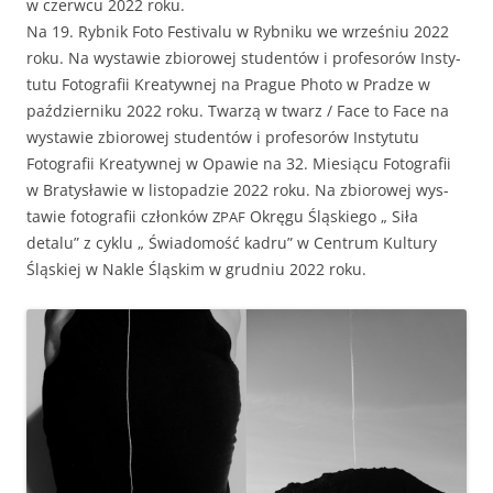
w czer­w­cu 2022 roku.
Na 19. Ryb­nik Foto Fes­ti­valu w Ryb­niku we wrześniu 2022
roku. Na wys­taw­ie zbiorowej stu­den­tów i pro­fe­sorów Insty­
tu­tu Fotografii Kreaty­wnej na Prague Pho­to w Pradze w
październiku 2022 roku. Twarzą w twarz / Face to Face na
wys­taw­ie zbiorowej stu­den­tów i pro­fe­sorów Insty­tu­tu
Fotografii Kreaty­wnej w Opaw­ie na 32. Miesiącu Fotografii
w Bratysław­ie w listopadzie 2022 roku. Na zbiorowej wys­
taw­ie fotografii członków
Okręgu Śląskiego „ Siła
ZPAF
detalu” z cyk­lu „ Świado­mość kadru” w Cen­trum Kul­tu­ry
Śląskiej w Nakle Śląskim w grud­niu 2022 roku.