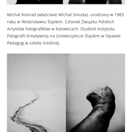
Michał Kon­rad (właś­ci­wie Michał Smu­da), urod­zony w 1983
roku w Wodzisław­iu Śląskim. Członek Związku Pol­s­kich
Artys­tów Fotografików w Katow­icach. Stu­dent Insty­tu­tu
Fotografii Kreaty­wnej na Uni­w­er­syte­cie Śląskim w Opaw­ie.
Ped­a­gog w szkole średniej.