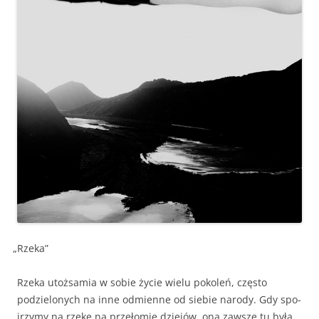
„
Rze­ka”
Rze­ka utożsamia w sobie życie wielu pokoleń, częs­to
podzielonych na inne odmi­enne od siebie nar­o­dy. Gdy spo­
jrzymy na rzekę na przełomie dziejów, ona zawsze tu była,