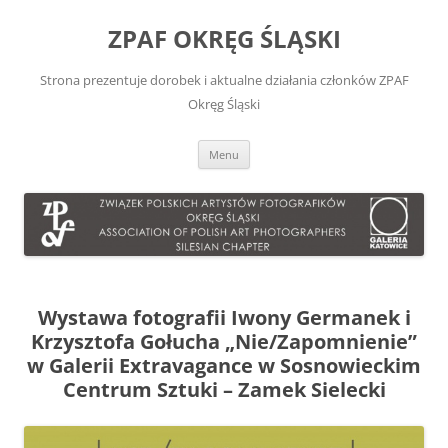
Przejdź
do
ZPAF OKRĘG ŚLĄSKI
treści
Strona prezentuje dorobek i aktualne działania członków ZPAF
Okręg Śląski
Menu
Wystawa fotografii Iwony Germanek i
Krzysztofa Gołucha „Nie/Zapomnienie”
w Galerii Extravagance w Sosnowieckim
Centrum Sztuki – Zamek Sielecki