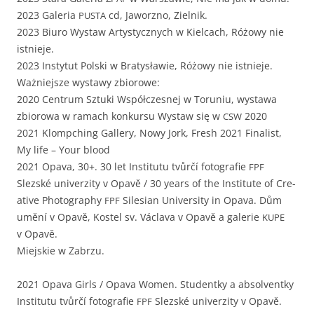
2023 Gale­ria
cd, Jaworzno, Zielnik.
PUSTA
2023 Biuro Wys­taw Artysty­cznych w Kiel­cach, Różowy nie
istnieje.
2023 Insty­tut Pol­s­ki w Bratysław­ie, Różowy nie istnieje.
Ważniejsze wys­tawy zbiorowe:
2020 Cen­trum Sztu­ki Współczes­nej w Toruniu, wys­tawa
zbiorowa w ramach konkur­su Wys­taw się w
2020
CSW
2021 Klom­pch­ing Gallery, Nowy Jork, Fresh 2021 Final­ist,
My life – Your blood
2021 Opa­va, 30+. 30 let Insti­tu­tu tvůrčí fotografie
FPF
Slezské uni­verz­i­ty v Opavě / 30 years of the Insti­tute of Cre­
ative Pho­tog­ra­phy
Sile­sian Uni­ver­si­ty in Opa­va. Dům
FPF
umění v Opavě, Kos­tel sv. Václa­va v Opavě a galerie
KUPE
v Opavě.
Miejskie w Zabrzu.
2021 Opa­va Girls / Opa­va Women. Stu­den­tky a absol­ven­tky
Insti­tu­tu tvůrčí fotografie
Slezské uni­verz­i­ty v Opavě.
FPF