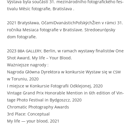
Výs­ta­va byla součástí 31. mez­inárod­ního fotografick­ého fes­
ti­valu Měsíc fotografie, Bratislava .
2021 Bratysława, OčamiD­vanás­tich­PoľskýchŽien v rám­ci 31.
roční­ka Mesi­a­ca fotografie v Bratislave. Stre­doeuróp­sky
dom fotografie.
2023
, Berlin, w ramach wys­tawy final­istów One
BBA
GALLERY
Shot Award, My life – Your Blood.
Ważniejsze nagrody :
Nagro­da Głów­na Dyrek­to­ra w konkur­sie Wys­taw się w
CSW
w Toruniu, 2020
I miejsce w Konkur­sie Fotografii Odkle­jonej, 2020
Vin­tage Grand Prix Hon­or­able Men­tion in 6th edi­tion of Vin­
tage Pho­to Fes­ti­val in Byd­goszcz, 2020
Chro­mat­ic Pho­tog­ra­phy Awards
3rd Place: Conceptual
My life — your blood, 2021