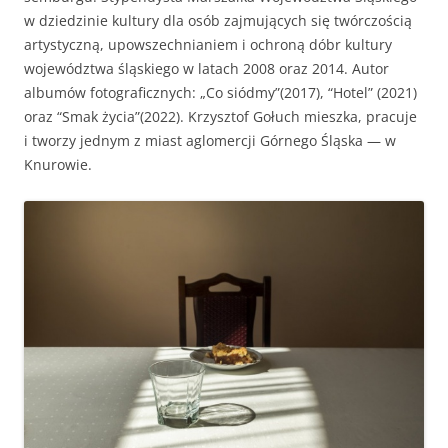
w dziedzinie kul­tu­ry dla osób zaj­mu­ją­cych się twór­c­zoś­cią
artysty­czną, upowszech­ni­an­iem i ochroną dóbr kul­tu­ry
wojew­ództ­wa śląskiego w lat­ach 2008 oraz 2014. Autor
albumów fotograficznych: „Co siódmy”(2017), “Hotel” (2021)
oraz “Smak życia”(2022). Krzysztof Gołuch miesz­ka, pracu­je
i tworzy jed­nym z miast aglom­er­cji Górnego Śląs­ka — w
Knurowie.