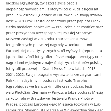
ludzkiej egzys­tencji, zwłaszcza życia osób z
niepełnosprawnoś­ci­a­mi, z który­mi od kilkudziesię­ciu lat
pracu­je w ośrod­ku „Car­i­tas“ w Knurowie. Za swo­ją dzi­ałal­
ność w 2017 roku został odz­nac­zony przez papieża Fran­
cisz­ka medalem papieskim — Pro Eccle­sia et Pon­tif­ice oraz
przez prezy­den­ta Rzecz­pospo­litej Pol­skiej Sre­brnym
Krzyżem Zasłu­gi w 2016 roku. Lau­re­at konkursów
fotograficznych: pier­wszej nagrody w konkur­sie Unii
Europe­jskiej dla artysty­cznych szkół wyższych (reprezen­tu­
jąc Insti­tut tvůrčí fotografie) – Przeła­mu­jąc stereo­typy oraz
nagro­da­mi w jed­nym z najważniejszych konkurów pol­skiej
fotografii pra­sowej — Grand Press Foto w lat­ach: 2018,
2021, 2022. Swo­je fotografie wys­taw­iał także za grani­ca­mi
Pol­s­ki, miedzy inny­mi pod­czas fes­ti­walu Tras­pho­
tographiques we fran­cuskim Lille oraz pod­czas fes­ti­
walu Pho­to­Saint­Ger­main w Paryżu, a także pod­czas Miesią­
ca Fotografii w Bratysław­ie, fes­ti­walu Prague Pho­to w
Pradze, pod­czas Europe­jskiego Miesią­ca Fotografii w Luk­
sem­bur­gu. Stype­ndys­ta Marsza­ł­ka Wojew­ództ­wa Śląskiego