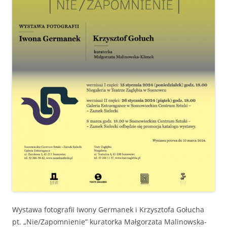
Wys­tawa fotografii Iwony Ger­manek i Krzyszto­fa Gołucha
pt. „Nie/Zapomnienie” kura­tor­ka Mał­gorza­ta Malinowska-