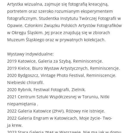
Artys­t­ka wiz­ual­na, zaj­mu­je się fotografią krea­cyjną,
portretem oraz sze­roko rozu­mi­anym ekspery­mentem
fotograficznym. Stu­den­t­ka Insty­tu­tu Twór­czej Fotografii w
Opaw­ie. Członk­i­ni Związku Pol­s­kich Artys­tów Fotografików
w Okręgu Śląskim. Jej prace zna­j­du­ją się w zbio­rach
Muzeum Śląskiego oraz w pry­wat­nych kolekcjach.
Wys­tawy indywidualne:
2019 Katow­ice, Gale­ria za Szy­bą, Reminiscencje.
2019 Kielce, Biuro Wys­taw Artysty­cznych, Reminiscencje.
2020 Byd­goszcz, Vin­tage Pho­to Fes­ti­val, Rem­i­nis­cenc­je.
Niebies­ki chlorofil.
2020 Ryb­nik, Fes­ti­w­al Fotografii, Zielnik.
2021 Cen­trum Sztu­ki Współczes­nej w Toruniu, Nit­ki
niepamiętania .
2022 Gale­ria Katow­ice (
), Różowy nie istnieje.
ZPAF
2022 Gale­ria Engram w Katow­icach, Moje życie- Two­
ja krew.
2023 Stara Gale­ria
w Warsza­w­ie, Nie ma jak w domu.
ZPAF