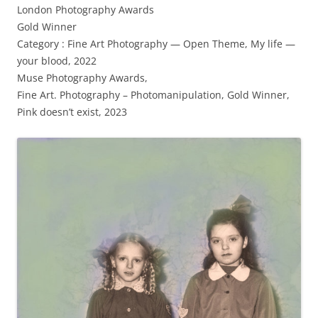
Lon­don Pho­tog­ra­phy Awards
Gold Winner
Cat­e­go­ry : Fine Art Pho­tog­ra­phy — Open Theme, My life —
your blood, 2022
Muse Pho­tog­ra­phy Awards,
Fine Art. Pho­tog­ra­phy – Pho­toma­nip­u­la­tion, Gold Win­ner,
Pink does­n’t exist, 2023