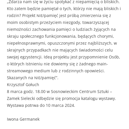
„Zdarza nam się w życiu spo­tykać z niepamię­cią o blis­kich.
Kto zatem będzie pamię­tał o tych, którzy nie mają blis­kich i
rodzin? Pro­jekt
/pamięć jest próbą zmierzenia się z
NIE
moim oso­bistym przeży­ciem niez­gody, towarzyszącej
niemożnoś­ci zachowa­nia pamię­ci o ludzi­ach żyją­cych na
skra­ju społecznego funkcjonowa­nia, będą­cych chory­mi,
niepełnosprawny­mi, opuszc­zony­mi przez najbliższych, w
skra­jnych przy­pad­kach nie mają­cych świado­moś­ci celu
swo­jej egzys­tencji. Ideą pro­jek­tu jest przy­pom­nie­nie Osób,
o których Ist­nie­niu nie dowiemy się z żad­nego main­
streamowego medi­um lub z rodzin­nych opowieś­ci.
Skazanych na
/pamięć”.
NIE
Krzysztof Gołuch
8 mar­ca godz. 18.00 w Sos­nowieckim Cen­trum Sztu­ki –
Zamek Sielec­ki odbędzie się pro­moc­ja kat­a­logu wystawy.
Wys­tawa potr­wa do 10 mar­ca 2024.
Iwona Ger­manek