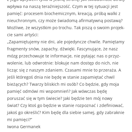
wpły­wa na naszą ter­aźniejs­zość. Czym w tej sytu­acji jest
pamięć: pro­ce­sem bio­chemicznym, kreacją, próbą wal­ki z
nieuchron­nym, czy może świadomą afir­maty­wną postawą?
Możli­we, że wszys­tkim po trochu. Tak piszą o swoim pro­jek­
cie sami artyści:
„Zapamię­tu­je­my nie dni, ale poje­dyncze chwile. Pamię­tamy
frag­men­ty snów, zapachy, dźwię­ki. Fas­cynu­jące, że nasz
mózg prze­chowu­je te infor­ma­c­je, nie pyta­jąc nas o przyz­
wole­nie, lub odwrot­nie: bloku­je nam dostęp do nich, nie
licząc się z naszym zdaniem. Cza­sa­mi mnie to prz­er­aża. A
jeśli które­goś dnia nie będę w stanie zapamię­tać chwil
bieżą­cych? Twarzy blis­kich mi osób? Co będzie, gdy moja
pamięć odmówi mi wspom­nień? Jak wów­czas będę
poruszać się w tym świecie? Jaki będzie ten mój nowy
świat? Czy ktoś go będzie w stanie rozpoz­nać i zdefin­iować,
jakoś go określić? Kim będę dla siebie samej, gdy zabraknie
mi pamięci?”
Iwona Germanek