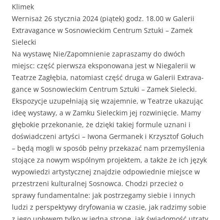
Klimek
Wernisaż 26 sty­cz­nia 2024 (piątek) godz. 18.00 w Galerii
Extrav­a­gance w Sos­nowieckim Cen­trum Sztu­ki – Zamek
Sielecki
Na wys­tawę Nie/Zapomnienie zaprasza­my do dwóch
miejsc: część pier­wsza eksponowana jest w Nie­ga­lerii w
Teatrze Zagłębia, nato­mi­ast część dru­ga w Galerii Extrav­a­
gance w Sos­nowieckim Cen­trum Sztu­ki – Zamek Sielec­ki.
Ekspozy­c­je uzu­peł­ni­a­ją się wza­jem­nie, w Teatrze ukazu­jąc
ideę wys­tawy, a w Zamku Sieleckim jej rozwinię­cie. Mamy
głębok­ie przeko­nanie, że dzię­ki takiej for­mule uznani i
doświad­czeni artyś­ci – Iwona Ger­manek i Krzysztof Gołuch
– będą mogli w sposób pełny przekazać nam prze­myśle­nia
sto­jące za nowym wspól­nym pro­jek­tem, a także że ich język
wypowiedzi artysty­cznej zna­jdzie odpowied­nie miejsce w
przestrzeni kul­tur­al­nej Sos­now­ca. Chodzi prze­cież o
sprawy fun­da­men­talne: jak postrzegamy siebie i innych
ludzi z per­spek­ty­wy dry­fowa­nia w cza­sie, jak radz­imy sobie
z jego upły­wem tylko w jed­ną stronę, jak świado­mość utraty