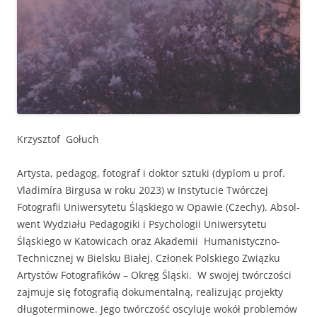
Krzysztof Gołuch
Artys­ta, ped­a­gog, fotograf i dok­tor sztu­ki (dyplom u prof.
Vladimíra Bir­gusa w roku 2023) w Insty­tu­cie Twór­czej
Fotografii Uni­w­er­syte­tu Śląskiego w Opaw­ie (Czechy). Absol­
went Wydzi­ału Ped­a­gogi­ki i Psy­chologii Uni­w­er­syte­tu
Śląskiego w Katow­icach oraz Akademii Human­isty­czno-
Tech­nicznej w Biel­sku Białej. Członek Pol­skiego Związku
Artys­tów Fotografików – Okręg Śląs­ki. W swo­jej twór­c­zoś­ci
zaj­mu­je się fotografią doku­men­tal­ną, real­izu­jąc pro­jek­ty
dłu­goter­mi­nowe. Jego twór­c­zość oscy­lu­je wokół prob­lemów